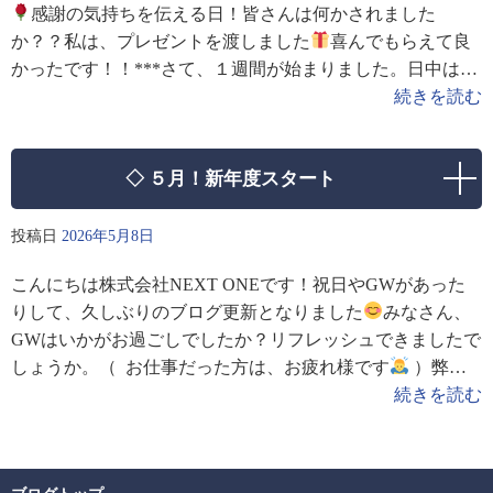
感謝の気持ちを伝える日！皆さんは何かされました
か？？私は、プレゼントを渡しました
喜んでもらえて良
かったです！！***さて、１週間が始まりました。日中は気
温が高いので、しっかり水分補給しながら、今週も元気に
続きを読む
頑
◇ ５月！新年度スタート
投稿日
2026年5月8日
こんにちは株式会社NEXT ONEです！祝日やGWがあった
りして、久しぶりのブログ更新となりました
みなさん、
GWはいかがお過ごしでしたか？リフレッシュできましたで
しょうか。（ お仕事だった方は、お疲れ様です
）弊社
は昨日から通常営業しています！連休明けですので、
続きを読む