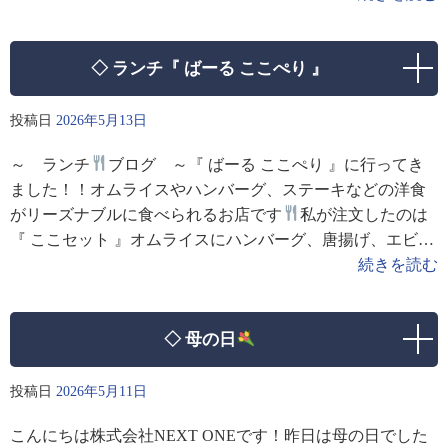
てイ
◇ ランチ『 ばーる ここぺり 』
投稿日
2026年5月13日
～ ランチ
ブログ ～『 ばーる ここぺり 』に行ってき
ました！！オムライスやハンバーグ、ステーキなどの洋食
がリーズナブルに食べられるお店です
私が注文したのは
『 ここセット 』オムライスにハンバーグ、唐揚げ、エビフ
ライがついてボリューム満点
まるで “
続きを読む
◇ 母の日
投稿日
2026年5月11日
こんにちは株式会社NEXT ONEです！昨日は母の日でした