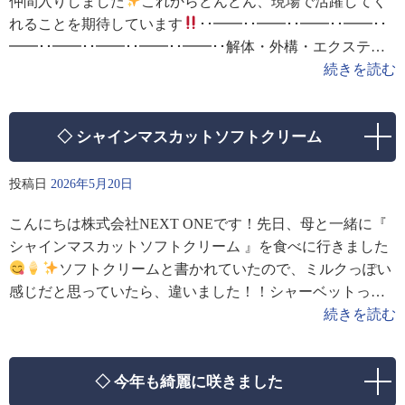
仲間入りしました
これからどんどん、現場で活躍してく
れることを期待しています
･･━━･･━━･･━━･･━━･･
━━･･━━･･━━･･━━･･━━･･解体・外構・エクステリ
アのことなら『 株式会
続きを読む
◇ シャインマスカットソフトクリーム
投稿日
2026年5月20日
こんにちは株式会社NEXT ONEです！先日、母と一緒に『
シャインマスカットソフトクリーム 』を食べに行きました
ソフトクリームと書かれていたので、ミルクっぽい
感じだと思っていたら、違いました！！シャーベットっぽ
い！？想像とは違いましたが、凄く美味
続きを読む
◇ 今年も綺麗に咲きました