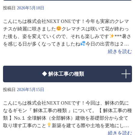
投稿日
2026年5月18日
こんにちは株式会社NEXT ONEです！今年も実家のクレマ
チスが綺麗に咲きました
クレマチスは咲いて花が終わっ
た後も、姿を変えていくので、それも楽しみです
***暑さ
を感じる日が多くなってきましたね
今日の出雲市は２９
度まで上がる予報
水分
続きを読む
◆ 解体工事の種類
投稿日
2026年5月15日
こんにちは株式会社NEXT ONEです！今回は、解体の気に
なるギモン『 解体工事の種類 』について。【 解体工事の種
類 】No.１ 全壊解体（全部解体）建物を基礎部分から全て
取り壊す工事のこと
新築を建てる際や土地を更地にして
売却する場合に適しています。※ 一般的に「解体」と聞い
続きを読む