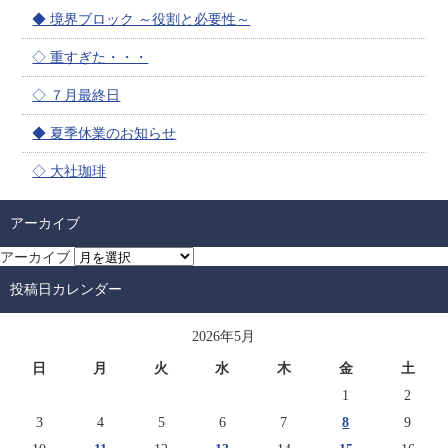
◆ 境界ブロック ～役割と必要性～
◇ 重すぎた・・・
◇ ７月最終日
◆ 夏季休業のお知らせ
◇ 大社珈琲
アーカイブ
アーカイブ
投稿日カレンダー
2026年5月
日
月
火
水
木
金
土
1
2
3
4
5
6
7
8
9