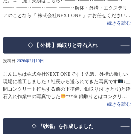
た。→ 施工実績はこちら･･━━･･━━･･━━･･━━･･
━━･･━━･･━━･･━━･･━━･･解体・外構・エクステリ
アのことなら『 株式会社NEXT ONE 』にお任せください！
全力でお客様のお困りごと解決をサポートいたします
続きを読む
◇ 【 外構 】鋤取りと砕石入れ
投稿日
2026年2月10日
こんにちは株式会社NEXT ONEです！先週、外構の新しい
現場に着工しました！社長から送られてきた写真です
↓土
間コンクリート打ちする前の下準備、鋤取り(すきとり)と砕
石入れ作業中の写真でした
***※ 鋤取りとはコンクリー
ト打設する箇所の不要な土を掘削して取り除く作
続きを読む
◇ 『砂場』を作成しました