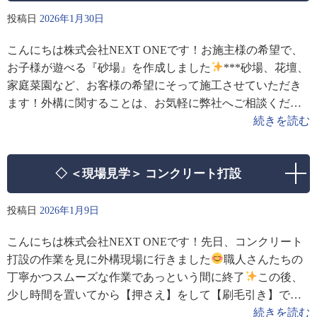
投稿日
2026年1月30日
こんにちは株式会社NEXT ONEです！お施主様の希望で、
お子様が遊べる『砂場』を作成しました
***砂場、花壇、
家庭菜園など、お客様の希望にそって施工させていただき
ます！外構に関することは、お気軽に弊社へご相談くださ
い
･･━━･･━━･･━━･･━━･･━━･･━━
続きを読む
◇ ＜現場見学＞ コンクリート打設
投稿日
2026年1月9日
こんにちは株式会社NEXT ONEです！先日、コンクリート
打設の作業を見に外構現場に行きました
職人さんたちの
丁寧かつスムーズな作業であっという間に終了
この後、
少し時間を置いてから【押さえ】をして【刷毛引き】で仕
上げをするそうです！また見に行ってみたいと思います&#x
続きを読む