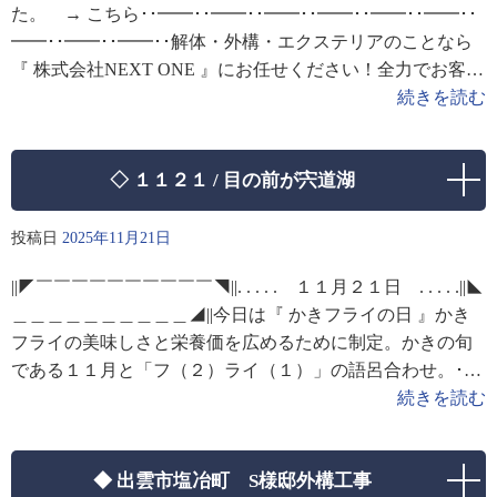
た。 → こちら･･━━･･━━･･━━･･━━･･━━･･━━･･
━━･･━━･･━━･･解体・外構・エクステリアのことなら
『 株式会社NEXT ONE 』にお任せください！全力でお客様
のお困りごと解決をサポートいたします！□家屋解
続きを読む
◇ １１２１ / 目の前が宍道湖
投稿日
2025年11月21日
||◤￣￣￣￣￣￣￣￣￣￣◥||. . . . . １１月２１日 . . . . .||◣
＿＿＿＿＿＿＿＿＿＿◢||今日は『 かきフライの日 』かき
フライの美味しさと栄養価を広めるために制定。かきの旬
である１１月と「フ（２）ライ（１）」の語呂合わせ。･･
━━･･━━･･━━･･━━･･━━･･━━･
続きを読む
◆ 出雲市塩冶町 S様邸外構工事