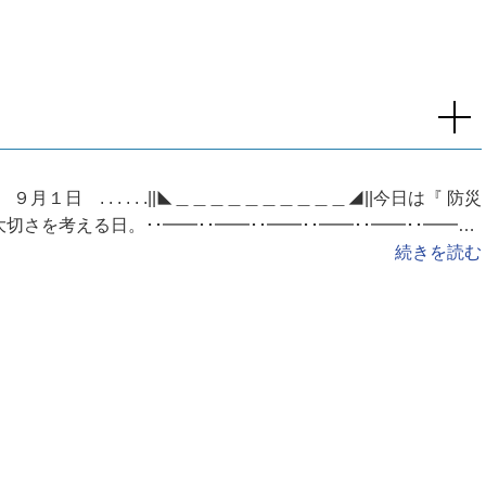
. . ９月１日 . . . . . .||◣＿＿＿＿＿＿＿＿＿＿◢||今日は『 防災
さを考える日。･･━━･･━━･･━━･･━━･･━━･･━━･･
株式会社N
続きを読む