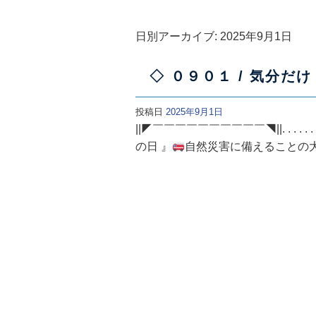
日別アーカイブ:
2025年9月1日
◇ ０９０１ / 気分だけ
投稿日
2025年9月1日
||◤￣￣￣￣￣￣￣￣￣￣◥||. . . . 
の日 』
自然災害に備えることの大切
━━･･━━･･━━･･こんにちは^^