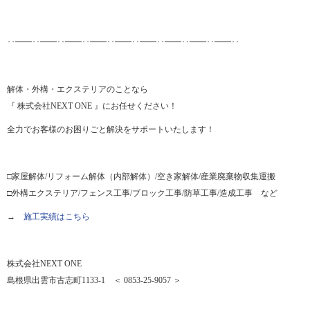
･･━━･･━━･･━━･･━━･･━━･･━━･･━━･･━━･･━━･･
解体・外構・エクステリアのことなら
『 株式会社NEXT ONE 』にお任せください！
全力でお客様のお困りごと解決をサポートいたします！
□家屋解体/リフォーム解体（内部解体）/空き家解体/産業廃棄物収集運搬
□外構エクステリア/フェンス工事/ブロック工事/防草工事/造成工事 など
→
施工実績はこちら
株式会社NEXT ONE
島根県出雲市古志町1133-1 ＜ 0853-25-9057 ＞